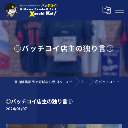
⚾バッチコイ店主の独り言⚾
富山県黒部市で野球なら新川ベースボールパーク バッチコイ！
BLOG
⚾バッチコイ店主の独り言⚾
⚾バッチコイ店主の独り言⚾
2024/01/07